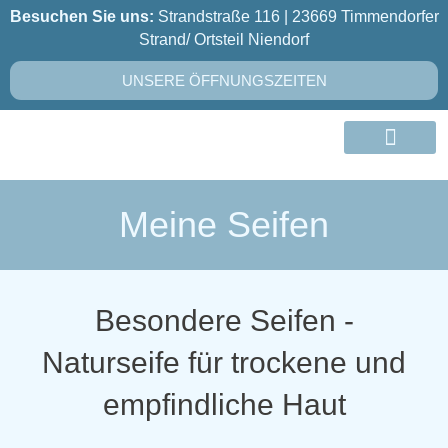
Besuchen Sie uns:
Strandstraße 116 | 23669 Timmendorfer
Strand/ Ortsteil Niendorf
UNSERE ÖFFNUNGSZEITEN
MEIN ANGEBOT
Meine Seifen
Besondere Seifen -
Naturseife für trockene und
empfindliche Haut